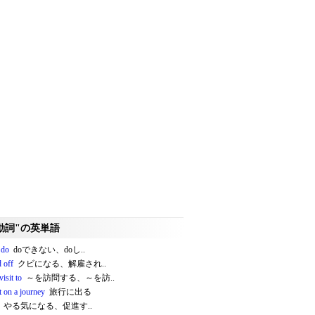
動詞"の英単語
o do
doできない、doし..
d off
クビになる、解雇され..
visit to
～を訪問する、～を訪..
t on a journey
旅行に出る
やる気になる、促進す..