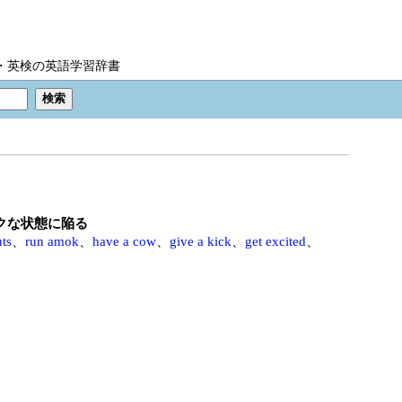
IC・英検の英語学習辞書
ックな状態に陥る
ts
、
run amok
、
have a cow
、
give a kick
、
get excited
、