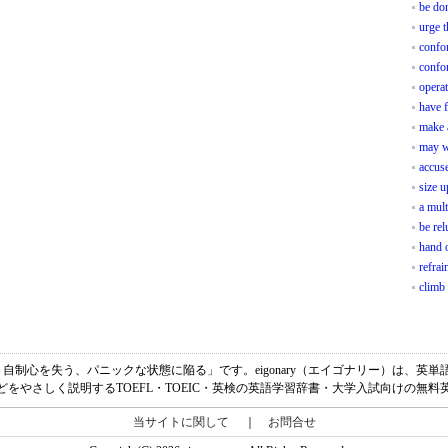
be don
urge t
confo
confo
opera
have f
make 
may w
accus
size u
a mult
be rel
hand 
refrai
climb
奮する、自制心を失う、パニックな状態に陥る」です。eigonary（エイゴナリー）は、
どをやさしく説明するTOEFL・TOEIC・英検の英語学習辞書・大学入試向けの無料
当サイトに関して
｜
お問合せ