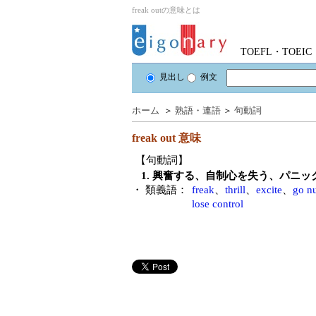
freak outの意味とは
TOEFL・TOE
見出し
例文
ホーム
＞
熟語・連語
＞
句動詞
freak out
意味
【句動詞】
1. 興奮する、自制心を失う、パニ
・ 類義語：
freak
、
thrill
、
excite
、
go nu
lose control