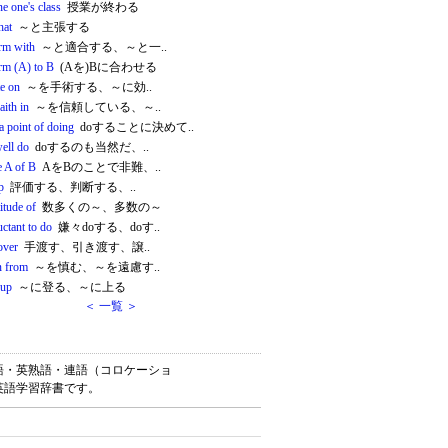
e one's class
授業が終わる
hat
～と主張する
rm with
～と適合する、～と一..
rm (A) to B
(Aを)Bに合わせる
te on
～を手術する、～に効..
aith in
～を信頼している、～..
a point of doing
doすることに決めて..
ell do
doするのも当然だ、..
e A of B
AをBのことで非難、..
p
評価する、判断する、..
itude of
数多くの～、多数の～
uctant to do
嫌々doする、doす..
over
手渡す、引き渡す、譲..
n from
～を慎む、～を遠慮す..
 up
～に登る、～に上る
＜ 一覧 ＞
英単語・英熟語・連語（コロケーショ
英語学習辞書です。