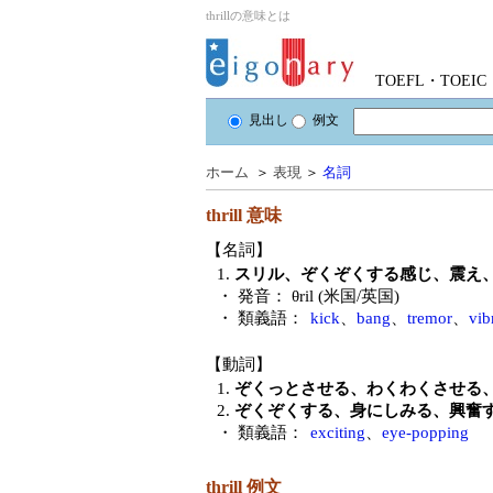
thrillの意味とは
TOEFL・TOE
見出し
例文
ホーム
＞
表現
＞
名詞
thrill
意味
【名詞】
1.
スリル、ぞくぞくする感じ、震え
・ 発音：
θril (米国/英国)
・ 類義語：
kick
、
bang
、
tremor
、
vib
【動詞】
1.
ぞくっとさせる、わくわくさせる
2.
ぞくぞくする、身にしみる、興奮
・ 類義語：
exciting
、
eye-popping
thrill 例文