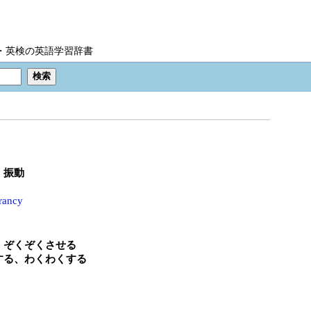
IC・英検の英語学習辞書
、振動
rancy
、ぞくぞくさせる
する、わくわくする