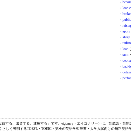
becom
loan 
broke
public
raisin
apply 
sharp 
unlist
loan
sum
debt 
bad d
defens
perfo
は、「投資する、出資する、運用する」です。eigonary（エイゴナリー）は、英単語・
やさしく説明するTOEFL・TOEIC・英検の英語学習辞書・大学入試向けの無料英語