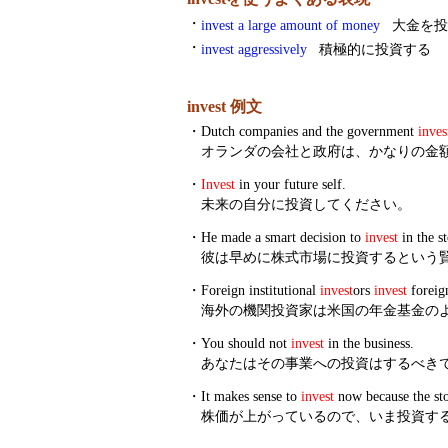
・
invest a large amount of money
大金を投
・
invest aggressively
積極的に投資する
invest 例文
・
Dutch companies and the government
inves
オランダの会社と政府は、かなりの金
・
Invest
in your future self.
未来の自分に投資してください。
・
He made a smart decision to
invest
in the s
彼は早めに株式市場に投資するという
・
Foreign institutional
invest
ors
invest
foreign
海外の機関投資家は米国の年金基金の
・
You should not
invest
in the business.
あなたはその事業への投資はするべき
・
It makes sense to
invest
now because the stoc
株価が上がっているので、いま投資す