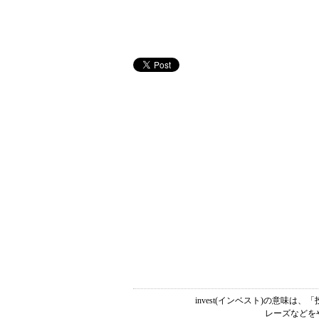
invest(インベスト)の意味
レーズなどを