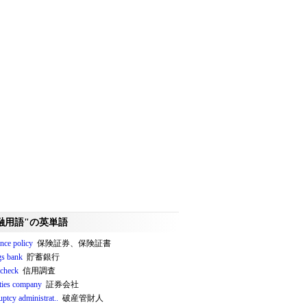
融用語"の英単語
nce policy
保険証券、保険証書
gs bank
貯蓄銀行
 check
信用調査
ities company
証券会社
ptcy administrat..
破産管財人