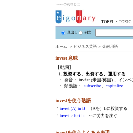
investの意味とは
TOEFL・TOE
見出し
例文
ホーム
＞
ビジネス英語
＞
金融用語
invest
意味
【動詞】
1.
投資する、出資する、運用する
・ 発音：
invést (米国/英国)
、インベ
・ 類義語：
subscribe
、
capitalize
investを使う熟語
・
invest (A) in B
（Aを）Bに投資する
・
invest effort in
～に労力を注ぐ
investを使うよくある表現