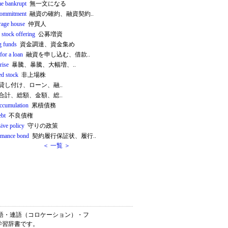
e bankrupt
無一文になる
commitment
融資の確約、融資契約..
rage house
仲買人
 stock offering
公募増資
g funds
資金調達、資金集め
for a loan
融資を申し込む、借款..
rise
暴騰、暴騰、大幅増、..
ed stock
非上場株
貸し付け、ローン、融..
合計、総額、金額、総..
accumulation
累積債務
ebt
不良債権
ive policy
守りの政策
rmance bond
契約履行保証状、履行..
＜ 一覧 ＞
英熟語・連語（コロケーション）・フ
学習辞書です。