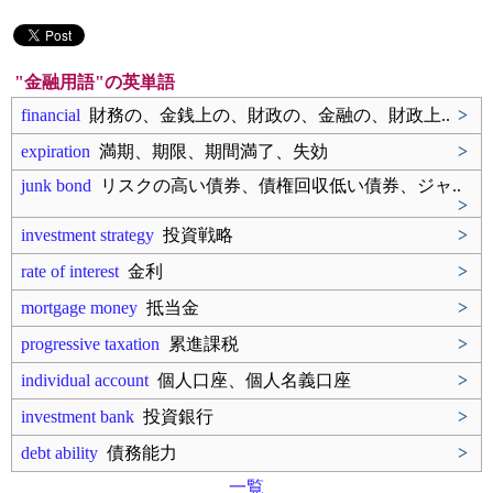
"金融用語"の英単語
financial
財務の、金銭上の、財政の、金融の、財政上..
>
expiration
満期、期限、期間満了、失効
>
junk bond
リスクの高い債券、債権回収低い債券、ジャ..
>
investment strategy
投資戦略
>
rate of interest
金利
>
mortgage money
抵当金
>
progressive taxation
累進課税
>
individual account
個人口座、個人名義口座
>
investment bank
投資銀行
>
debt ability
債務能力
>
一覧