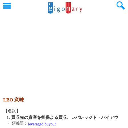
LBO 意味
【名詞】
1.
買収先の資産を担保よる買収、レバレッジド・バイアウ
・ 類義語：
leveraged buyout