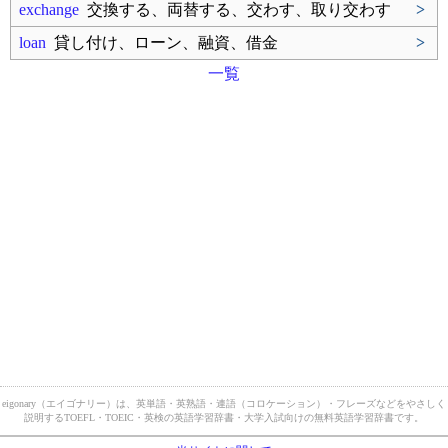
exchange
交換する、両替する、交わす、取り交わす
>
loan
貸し付け、ローン、融資、借金
>
一覧
eigonary（エイゴナリー）は、英単語・英熟語・連語（コロケーション）・フレーズなどをやさしく
説明するTOEFL・TOEIC・英検の英語学習辞書・大学入試向けの無料英語学習辞書です。