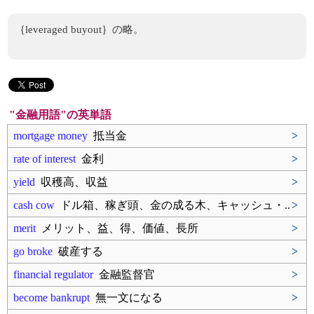
｛leveraged buyout｝の略。
"金融用語"の英単語
mortgage money
抵当金
>
rate of interest
金利
>
yield
収穫高、収益
>
cash cow
ドル箱、稼ぎ頭、金の成る木、キャッシュ・..
>
merit
メリット、益、得、価値、長所
>
go broke
破産する
>
financial regulator
金融監督官
>
become bankrupt
無一文になる
>