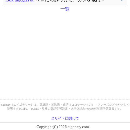
一覧
eigonary（エイゴナリー）は、英単語・英熟語・連語（コロケーション）・フレーズなどをやさしく
説明するTOEFL・TOEIC・英検の英語学習辞書・大学入試向けの無料英語学習辞書です。
当サイトに関して
Copyright(C) 2026 eigonary.com