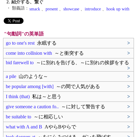
2. 紹介する、繋ぐ
・ 類義語：
smack
、
present
、
showcase
、
introduce
、
hook up with
"句動詞"の英単語
go to one's rest
永眠する
>
come into collision with
～と衝突する
>
bid farewell to
～に別れを告げる、～に別れの挨拶をする
>
a pile
山のような～
>
be popular among [with]
～の間で人気がある
>
I think (that)
私は～と思う
>
give someone a caution fo..
～に対して警告する
>
be suitable to
～に相応しい
>
what with A and B
AやらBやらで
>
look daggers at
～をにらみつける、ガンを飛ばす
>