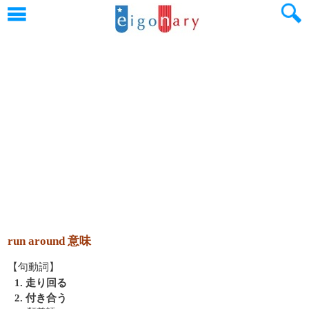
run around 意味
【句動詞】
1. 走り回る
2. 付き合う