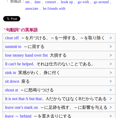
・ 類義語：
see
、
date
、
consort
、
hook up
、
go with
、
go around
、
associate
、
be friends with
"句動詞"の英単語
clear off
～を片づける、～を一掃する、～を取り除く
>
summit to
～に屈する
>
lose money hand over fist
大損する
>
It can't be helped.
それは仕方のないことである。
>
sink in
実感がわく、身に付く
>
sit down
座る
>
shout at
～に怒鳴りつける
>
It is not that A but that..
AだからではなくBだからである
>
leave one's mark on
～に足跡を残す、～に影響を与える
>
leave ～ behind
～を置き去りにする
>