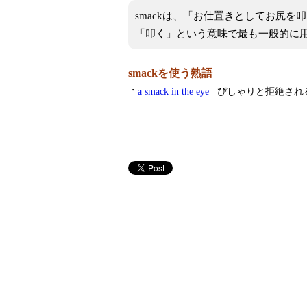
smackは、「お仕置きとしてお尻
「叩く」という意味で最も一般的に
smackを使う熟語
・
a smack in the eye
ぴしゃりと拒絶され