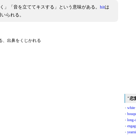
を叩く」「音を立ててキスする」という意味がある。
hit
は
用いられる。
る、出鼻をくじかれる
"恋
white
bouqu
long-d
engag
yearni