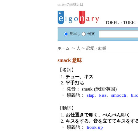
smackの意味とは
TOEFL・TOE
見出し
例文
ホーム
＞
人
＞
恋愛・結婚
smack
意味
【名詞】
1.
チュー、キス
2.
平手打ち
・ 発音：
smæk (米国/英国)
・ 類義語：
slap
、
kiss
、
smooch
、
bir
【動詞】
1.
お仕置きで叩く、ぺんぺん叩く
2.
キスをする、音を立ててキスをす
・ 類義語：
hook up