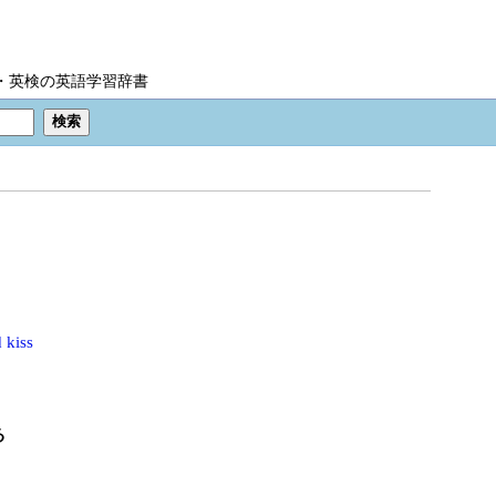
IC・英検の英語学習辞書
d kiss
る