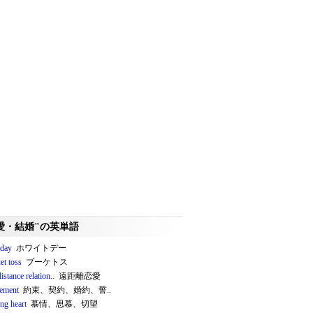
愛・結婚"の英単語
 day
ホワイトデー
et toss
ブーケトス
istance relation..
遠距離恋愛
ement
約束、契約、婚約、誓..
ng heart
慕情、思慕、切望