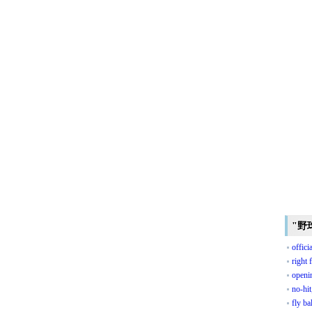
"野
offici
right 
openi
no‐hi
fly bal