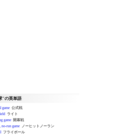
球"の英単語
al game
公式戦
field
ライト
ng game
開幕戦
t, no‐run game
ノーヒットノーラン
l
フライボール