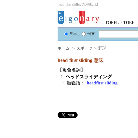
head-first slidingの意味とは
TOEFL・TOE
見出し
例文
ホーム
＞
スポーツ
＞
野球
head-first sliding
意味
【複合名詞】
1.
ヘッドスライディング
・ 類義語：
headfirst sliding