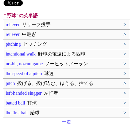
"野球"の英単語
reliever
リリーフ投手
>
reliever
中継ぎ
>
pitching
ピッチング
>
intentional walk
野球の敬遠による四球
>
no‐hit, no‐run game
ノーヒットノーラン
>
the speed of a pitch
球速
>
pitch
投げる、投げ込む、ほうる、捨てる
>
left-handed slugger
左打者
>
batted ball
打球
>
the first ball
始球
>
一覧