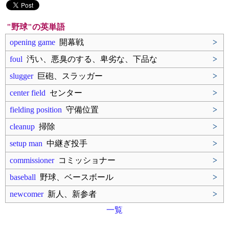
"野球"の英単語
opening game
開幕戦
>
foul
汚い、悪臭のする、卑劣な、下品な
>
slugger
巨砲、スラッガー
>
center field
センター
>
fielding position
守備位置
>
cleanup
掃除
>
setup man
中継ぎ投手
>
commissioner
コミッショナー
>
baseball
野球、ベースボール
>
newcomer
新人、新参者
>
一覧