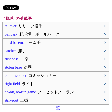
"野球"の英単語
reliever
リリーフ投手
>
ballpark
野球場、ボールパーク
>
third baseman
三塁手
>
catcher
捕手
>
first base
一塁
>
stolen base
盗塁
>
commissioner
コミッショナー
>
right field
ライト
>
no‐hit, no‐run game
ノーヒットノーラン
>
strikeout
三振
>
一覧