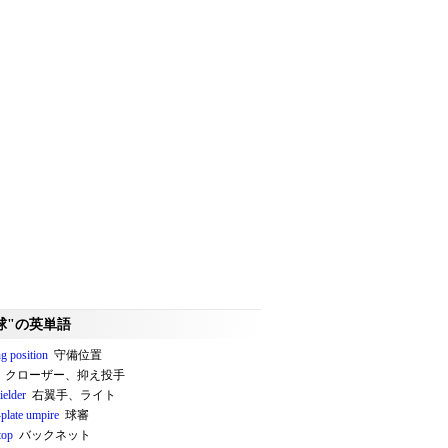
球"の英単語
ng position
守備位置
クローザー、抑え投手
fielder
右翼手、ライト
plate umpire
球審
top
バックネット