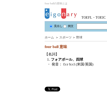
four ballの意味とは
TOEFL・TOE
見出し
例文
ホーム
＞
スポーツ
＞
野球
four ball
意味
【名詞】
1.
フォアボール、四球
・ 発音：
fɔːr bɔːl (米国/英国)