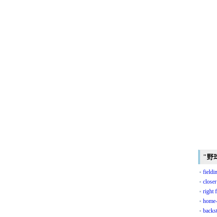
"野
fieldi
closer
right 
home-
backs