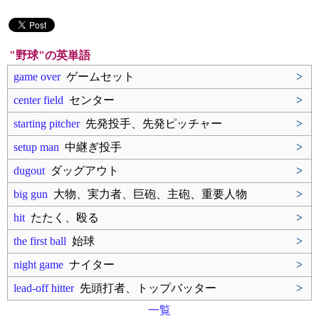
"野球"の英単語
game over
ゲームセット
>
center field
センター
>
starting pitcher
先発投手、先発ピッチャー
>
setup man
中継ぎ投手
>
dugout
ダッグアウト
>
big gun
大物、実力者、巨砲、主砲、重要人物
>
hit
たたく、殴る
>
the first ball
始球
>
night game
ナイター
>
lead-off hitter
先頭打者、トップバッター
>
一覧