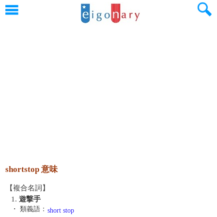
shortstop 意味
【複合名詞】
1.
遊撃手
・ 類義語：
short stop