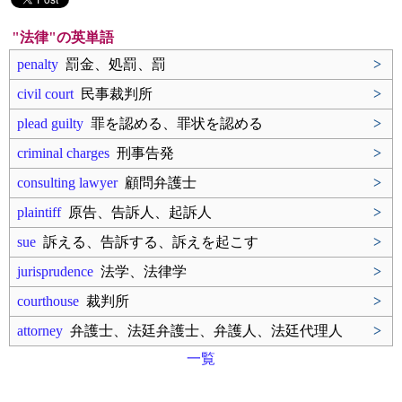
"法律"の英単語
penalty
罰金、処罰、罰
>
civil court
民事裁判所
>
plead guilty
罪を認める、罪状を認める
>
criminal charges
刑事告発
>
consulting lawyer
顧問弁護士
>
plaintiff
原告、告訴人、起訴人
>
sue
訴える、告訴する、訴えを起こす
>
jurisprudence
法学、法律学
>
courthouse
裁判所
>
attorney
弁護士、法廷弁護士、弁護人、法廷代理人
>
一覧