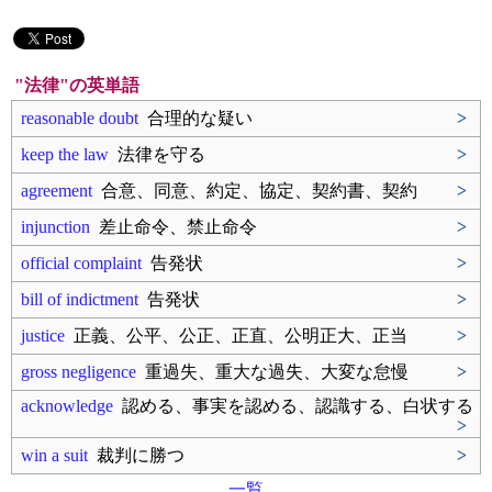
"法律"の英単語
reasonable doubt
合理的な疑い
>
keep the law
法律を守る
>
agreement
合意、同意、約定、協定、契約書、契約
>
injunction
差止命令、禁止命令
>
official complaint
告発状
>
bill of indictment
告発状
>
justice
正義、公平、公正、正直、公明正大、正当
>
gross negligence
重過失、重大な過失、大変な怠慢
>
acknowledge
認める、事実を認める、認識する、白状する
>
win a suit
裁判に勝つ
>
一覧