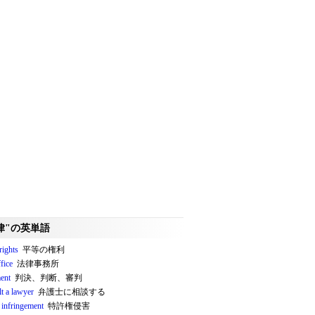
律"の英単語
rights
平等の権利
fice
法律事務所
ent
判決、判断、審判
t a lawyer
弁護士に相談する
 infringement
特許権侵害