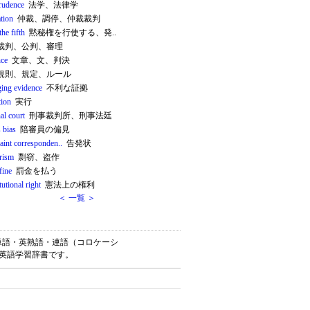
prudence
法学、法律学
ation
仲裁、調停、仲裁裁判
the fifth
黙秘権を行使する、発..
裁判、公判、審理
nce
文章、文、判決
規則、規定、ルール
ing evidence
不利な証拠
tion
実行
al court
刑事裁判所、刑事法廷
s bias
陪審員の偏見
aint corresponden..
告発状
arism
剽窃、盗作
fine
罰金を払う
tutional right
憲法上の権利
＜ 一覧 ＞
、英単語・英熟語・連語（コロケーシ
料英語学習辞書です。