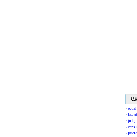
"法
equal 
law of
judgm
consul
patent