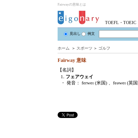
Fairwayの意味とは
TOEFL・TOE
見出し
例文
ホーム
＞
スポーツ
＞
ゴルフ
Fairway
意味
【名詞】
1.
フェアウェイ
・ 発音：
ferweɪ (米国) 、feəweɪ (英国