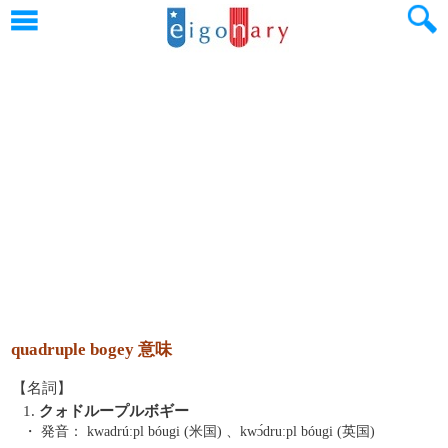
quadruple bogey 意味
【名詞】
1.
クォドループルボギー
・ 発音：
kwadrúːpl bóugi (米国) 、kwɔ́druːpl bóugi (英国)