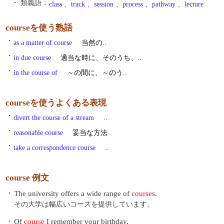
・ 類義語：
class
、
track
、
session
、
process
、
pathway
、
lecture
courseを使う熟語
・
as a matter of course
当然の..
・
in due course
適当な時に、そのうち、..
・
in the course of
～の間に、～のう..
courseを使うよくある表現
・
divert the course of a stream
..
・
reasonable course
妥当な方法
・
take a correspondence course
..
course 例文
・
The university offers a wide range of
course
s.
その大学は幅広いコースを提供しています。
・
Of
course
I remember your birthday.