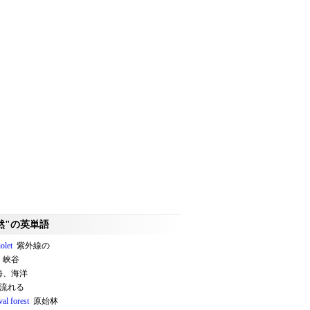
然"の英単語
iolet
紫外線の
峡谷
、海洋
流れる
al forest
原始林