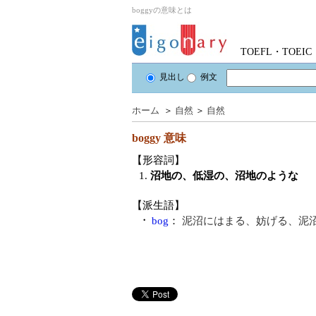
boggyの意味とは
TOEFL・TOE
見出し
例文
ホーム
＞
自然
＞
自然
boggy
意味
【形容詞】
1.
沼地の、低湿の、沼地のような
【派生語】
・
bog
：
泥沼にはまる、妨げる、泥