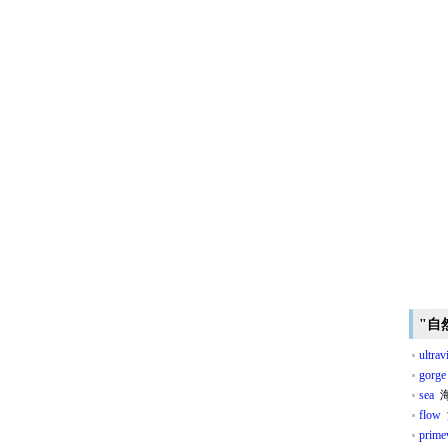
"自
ultrav
gorge
sea
海
flow
primev