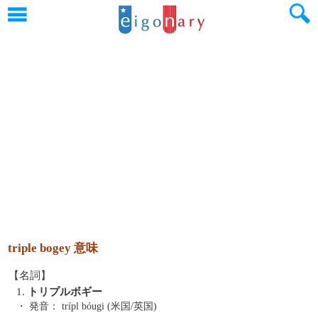
triple bogey 意味
【名詞】
1.
トリプルボギー
・ 発音：
trípl bóugi (米国/英国)