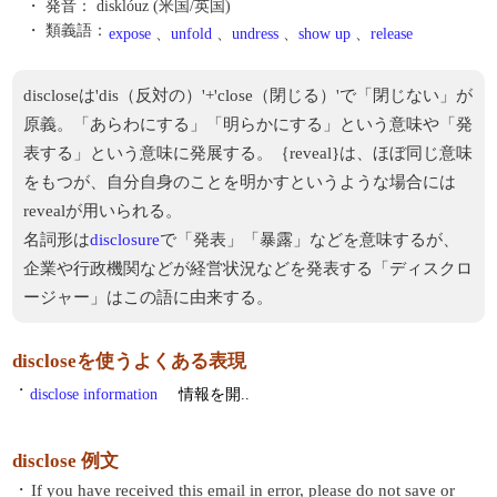
・ 発音：
disklóuz (米国/英国)
・ 類義語：
expose
、
unfold
、
undress
、
show up
、
release
discloseは'dis（反対の）'+'close（閉じる）'で「閉じない」が
原義。「あらわにする」「明らかにする」という意味や「発
表する」という意味に発展する。｛reveal}は、ほぼ同じ意味
をもつが、自分自身のことを明かすというような場合には
revealが用いられる。
名詞形は
disclosure
で「発表」「暴露」などを意味するが、
企業や行政機関などが経営状況などを発表する「ディスクロ
ージャー」はこの語に由来する。
discloseを使うよくある表現
・
disclose information
情報を開..
disclose 例文
・
If you have received this email in error, please do not save or