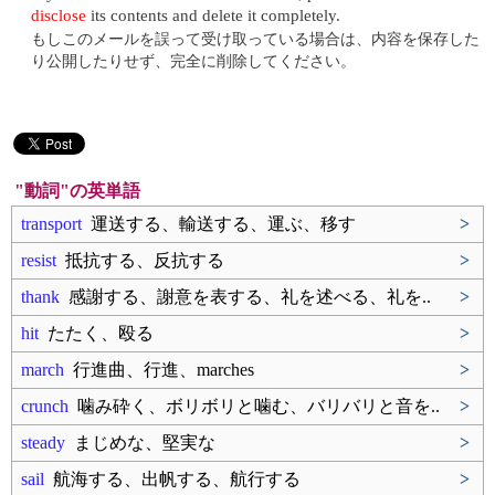
disclose
its contents and delete it completely.
もしこのメールを誤って受け取っている場合は、内容を保存した
り公開したりせず、完全に削除してください。
"動詞"の英単語
transport
運送する、輸送する、運ぶ、移す
>
resist
抵抗する、反抗する
>
thank
感謝する、謝意を表する、礼を述べる、礼を..
>
hit
たたく、殴る
>
march
行進曲、行進、marches
>
crunch
噛み砕く、ボリボリと噛む、バリバリと音を..
>
steady
まじめな、堅実な
>
sail
航海する、出帆する、航行する
>