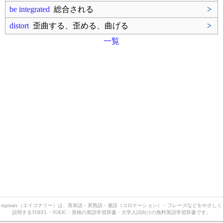
be integrated
総合される
>
distort
歪曲する、歪める、曲げる
>
一覧
eigonary（エイゴナリー）は、英単語・英熟語・連語（コロケーション）・フレーズなどをやさしく
説明するTOEFL・TOEIC・英検の英語学習辞書・大学入試向けの無料英語学習辞書です。