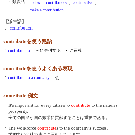
・ 類義語：
endow
、
contributory
、
contributive
、
make a contribution
【派生語】
.
contribution
contributeを使う熟語
・
contribute to
～に寄付する、～に貢献..
contributeを使うよくある表現
・
contribute to a company
会..
contribute 例文
・
It's important for every citizen to
contribute
to the nation's
prosperity.
全ての国民が国の繁栄に貢献することは重要である。
・
The workforce
contribute
s to the company's success.
労働力は会社の成功に貢献しています。