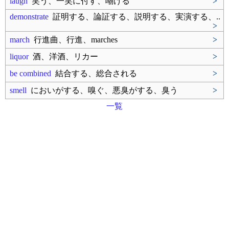
laugh
笑う、一笑に付す、嘲ける
>
demonstrate
証明する、論証する、説明する、実演する、..
>
march
行進曲、行進、marches
>
liquor
酒、洋酒、リカー
>
be combined
結合する、総合される
>
smell
においがする、嗅ぐ、悪臭がする、臭う
>
一覧