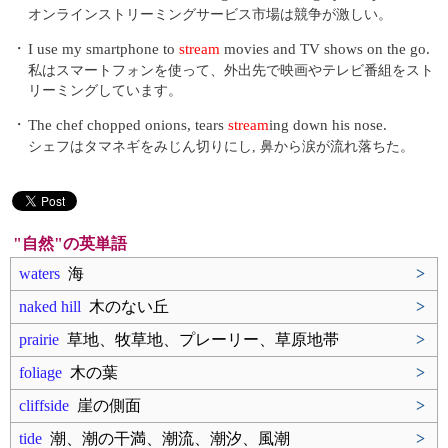
オンラインストリーミングサービス市場は競争が激しい。
・
I use my smartphone to
stream
movies and TV shows on the go.
私はスマートフォンを使って、外出先で映画やテレビ番組をスト
リーミングしています。
・
The chef chopped onions, tears
stream
ing down his nose.
シェフはタマネギをみじん切りにし, 鼻から涙が流れ落ちた。
"自然"の英単語
waters
海
>
naked hill
木のない丘
>
prairie
草地、牧草地、プレーリー、草原地帯
>
foliage
木の葉
>
cliffside
崖の側面
>
tide
潮、潮の干満、潮流、潮汐、風潮
>