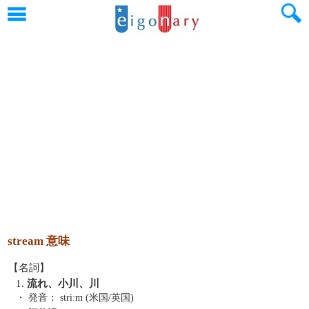
stream 意味
【名詞】
1.
流れ、小川、川
・ 発音：
striːm (米国/英国)