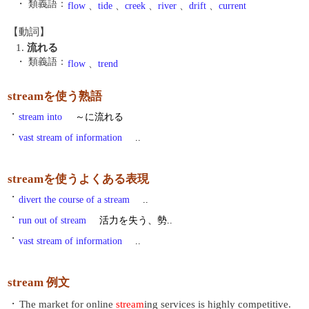
・ 類義語：
flow
、
tide
、
creek
、
river
、
drift
、
current
【動詞】
1.
流れる
・ 類義語：
flow
、
trend
streamを使う熟語
・
stream into
～に流れる
・
vast stream of information
..
streamを使うよくある表現
・
divert the course of a stream
..
・
run out of stream
活力を失う、勢..
・
vast stream of information
..
stream 例文
・
The market for online
stream
ing services is highly competitive.