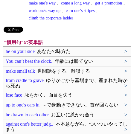
make one’s way
、
come a long way
、
get a promotion
、
work one's way up
、
earn one's stripes
、
climb the corporate ladder
"慣用句"の英単語
be on your side
あなたの味方だ
>
You can’t beat the clock.
年齢には勝てない
>
make small talk
世間話をする、雑談する
>
from cradle to grave
ゆりかごから墓場まで、産まれた時か
ら死ぬ..
>
lose face
恥をかく、面目を失う
>
up to one's ears in
～で身動きできない、首が回らない
>
be drawn to each other
お互いに惹かれ合う
>
against one's better judg..
不本意ながら、ついついやってし
まう
>