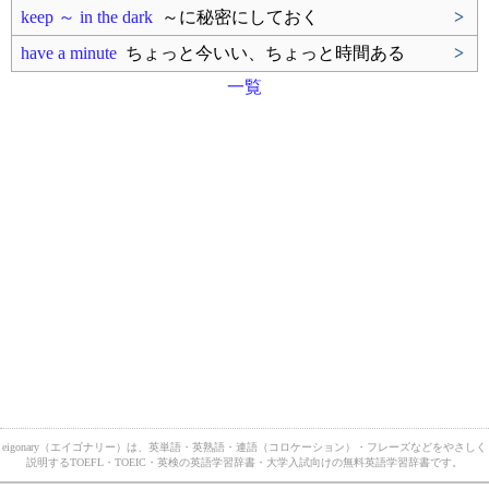
keep ～ in the dark
～に秘密にしておく
>
have a minute
ちょっと今いい、ちょっと時間ある
>
一覧
eigonary（エイゴナリー）は、英単語・英熟語・連語（コロケーション）・フレーズなどをやさしく
説明するTOEFL・TOEIC・英検の英語学習辞書・大学入試向けの無料英語学習辞書です。