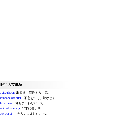
用句"の英単語
o circulation
出回る、流通する、流..
someone off guar..
不意をつく、驚かせる
lift a finger
何も手伝わない、何一..
month of Sundays
非常に長い間
kick out of
～を大いに楽しむ、～..