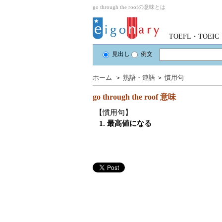
go through the roofの意味とは
TOEFL・TOE
見出し
例文
ホーム
＞
熟語・連語
＞
慣用句
go through the roof
意味
【慣用句】
1. 最高値になる