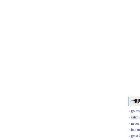
"慣
go int
catch 
never 
in a 
get a 