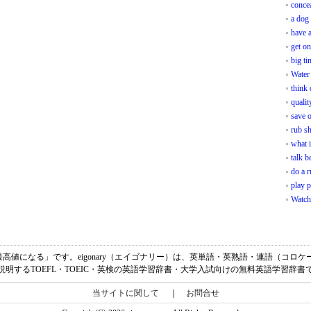
concea
a dog
have a
get o
big ti
Water 
think 
qualit
save o
rub s
what i
talk b
do a 
play 
Watch
ofの意味は、「最高値になる」です。eigonary（エイゴナリー）は、英単語・英熟語・連語（
説明するTOEFL・TOEIC・英検の英語学習辞書・大学入試向けの無料英語学習辞書
当サイトに関して
｜
お問合せ