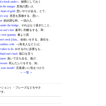
l a book under t..
秘密にしておく
 in the manger
意地の悪い人
 heart of gold
思いやりがある、とて..
ne's way
意思を貫徹する、思い..
me
絶好調な時、一流の人..
under the bridge..
それはもう過ぎたこと..
on one’s feet
素早い判断をする、即..
y over quantity
量より質
ne's neck [skin,..
命拾いをする、責任を..
houlders with
～(有名人などと)と..
t takes to do
doするのに必要なも..
ehind one's back
陰口を言う
runner
急いで立ち去る、逃げ..
possum
死んだふりをする、知..
 your mouth!
言葉遣いに気をつけろ
＜ 一覧 ＞
コロケーション）・フレーズなどをやさ
です。