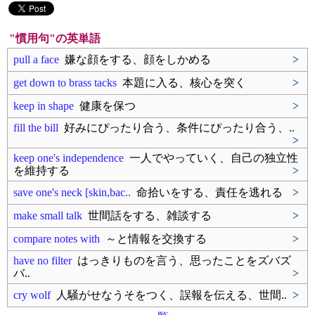
"慣用句"の英単語
pull a face
嫌な顔をする、顔をしかめる
>
get down to brass tacks
本題に入る、核心を突く
>
keep in shape
健康を保つ
>
fill the bill
好みにぴったり合う、条件にぴったり合う、..
>
keep one's independence
一人でやっていく、自己の独立性
を維持する
>
save one's neck [skin,bac..
命拾いをする、責任を逃れる
>
make small talk
世間話をする、雑談する
>
compare notes with
～と情報を交換する
>
have no filter
はっきりものを言う、思ったことをズバズ
バ..
>
cry wolf
人騒がせなうそをつく、誤報を伝える、世間..
>