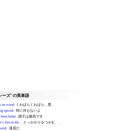
レーズ"の英単語
k on wood
くわばらくわばら、悪..
g special.
特に何もないよ
been better.
調子は最高です
e’s foot in the ..
とっかかりをつかむ、..
bored.
退屈だ