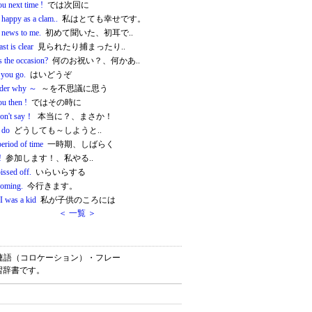
u next time !
では次回に
 happy as a clam..
私はとても幸せです。
s news to me.
初めて聞いた、初耳で..
ast is clear
見られたり捕まったり..
s the occasion?
何のお祝い？、何かあ..
 you go.
はいどうぞ
nder why ～
～を不思議に思う
ou then !
ではその時に
on't say！
本当に？、まさか！
 do
どうしても～しようと..
period of time
一時期、しばらく
!
参加します！、私やる..
issed off.
いらいらする
coming.
今行きます。
I was a kid
私が子供のころには
＜ 一覧 ＞
・英熟語・連語（コロケーション）・フレー
習辞書です。