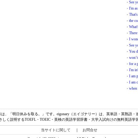
See yo
I'm as
That'
the co
What'
There
I wo
See y
You d
won’t
for a 
I'm in
I am p
I am 
when 
ff tomorrow.の意味は、「明日休みを取る。」です。eigonary（エイゴナリー）は、英単語
さしく説明するTOEFL・TOEIC・英検の英語学習辞書・大学入試向けの無料英語学
当サイトに関して
｜
お問合せ