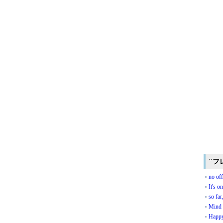
"フ
no of
It's o
so far
Mind 
Happy