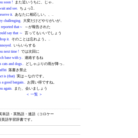
ou soon !
また近いうちに、じゃ..
wait and see.
ちょっと̀..
serve it.
あなたに相応しい。、..
ery challenging.
大変だけどやりがいが..
s reported that～
～が報告された
ould say that ～
言ってもいいでしょう
drop it.
そのことは忘れよう。..
annoyed.
いらいらする
u next time !
では次回に
ouch base with y..
連絡するね
ns cats and dogs..
どしゃぶりの雨が降っ..
ffiti
落書き禁止
ct is (that)
実は～なのです。
s a good bargain..
お買い得ですね。
ou again.
また、会いましょう
＜ 一覧 ＞
）は、英単語・英熟語・連語（コロケー
料英語学習辞書です。