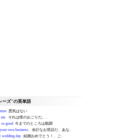
レーズ"の英単語
fense
悪気はない
n me.
それは僕のおごりだ。..
, so good
今までのところは順調
your own business..
余計なお世話だ、あな..
 wedding day.
結婚おめでとう！、ご..