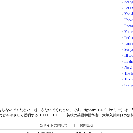
See y
Let’s 
You de
It's v
It wa
You c
Let’s 
I am 
See yo
I'll t
It rai
No gra
The fa
This i
See y
味は、「邪魔をしないでください、起こさないでください」です。eigonary（エイゴナリー
どをやさしく説明するTOEFL・TOEIC・英検の英語学習辞書・大学入試向けの無
当サイトに関して
｜
お問合せ