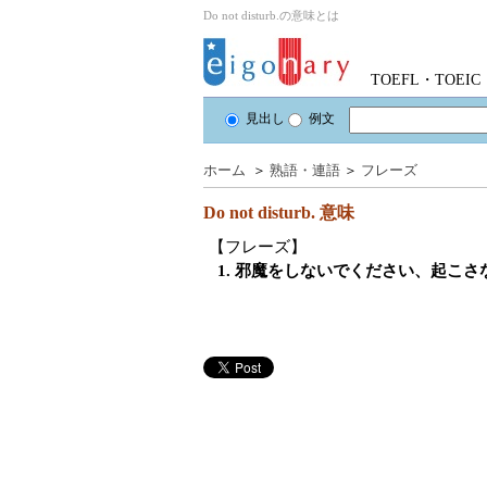
Do not disturb.の意味とは
TOEFL・TOE
見出し
例文
ホーム
＞
熟語・連語
＞
フレーズ
Do not disturb.
意味
【フレーズ】
1. 邪魔をしないでください、起こ