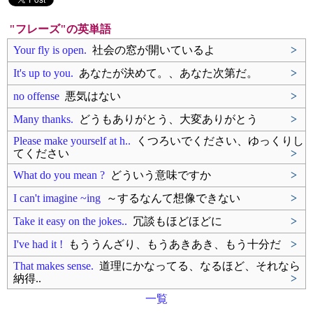
"フレーズ"の英単語
Your fly is open.
社会の窓が開いているよ
>
It's up to you.
あなたが決めて。、あなた次第だ。
>
no offense
悪気はない
>
Many thanks.
どうもありがとう、大変ありがとう
>
Please make yourself at h..
くつろいでください、ゆっくりし
てください
>
What do you mean ?
どういう意味ですか
>
I can't imagine ~ing
～するなんて想像できない
>
Take it easy on the jokes..
冗談もほどほどに
>
I've had it !
もううんざり、もうあきあき、もう十分だ
>
That makes sense.
道理にかなってる、なるほど、それなら
納得..
>
一覧