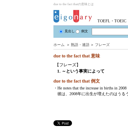
due to the fact thatの意味とは
TOEFL・TOE
見出し
例文
ホーム
＞
熟語・連語
＞
フレーズ
due to the fact that
意味
【フレーズ】
1. ～という事実によって
due to the fact that 例文
・
He notes that the increase in births in 200
彼は、2008年に出生が増えたのはう