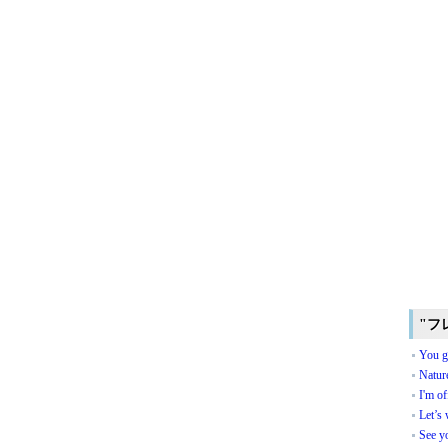
"フ
You go
Nature
I'm o
Let’s 
See yo