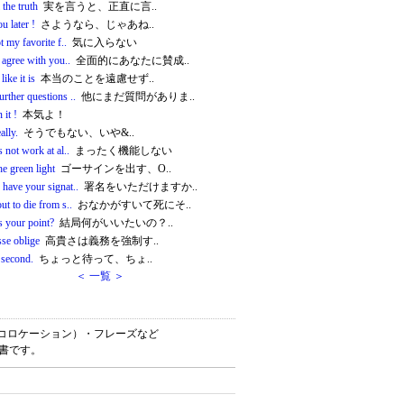
l the truth
実を言うと、正直に言..
u later !
さようなら、じゃあね..
ot my favorite f..
気に入らない
t agree with you..
全面的にあなたに賛成..
 like it is
本当のことを遠慮せず..
rther questions ..
他にまだ質問がありま..
 it !
本気よ！
ally.
そうでもない、いや&..
s not work at al..
まったく機能しない
he green light
ゴーサインを出す、O..
have your signat..
署名をいただけますか..
ut to die from s..
おなかがすいて死にそ..
s your point?
結局何がいいたいの？..
sse oblige
高貴さは義務を強制す..
 second.
ちょっと待って、ちょ..
＜ 一覧 ＞
・連語（コロケーション）・フレーズなど
辞書です。