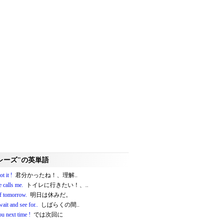
レーズ"の英単語
t it !
君分かったね！、理解..
 calls me.
トイレに行きたい！、..
ff tomorrow.
明日は休みだ。
wait and see for..
しばらくの間..
u next time !
では次回に