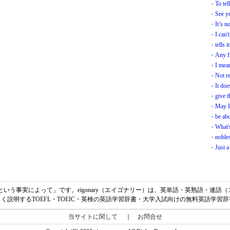
To tel
See yo
It’s n
I can'
tells it
Any fu
I mean
Not re
It doe
give t
May I 
be abo
What'
noble
Just a
atの意味は、「～という事実によって」です。eigonary（エイゴナリー）は、英単語・英熟語
く説明するTOEFL・TOEIC・英検の英語学習辞書・大学入試向けの無料英語学習
当サイトに関して
｜
お問合せ