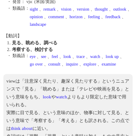
・ 発音：
vjuː (米国/英国)
・ 類義語：
sight
、
remark
、
vision
、
version
、
thought
、
outlook
、
opinion
、
comment
、
horizon
、
feeling
、
feedback
、
landscape
【動詞】
1.
見る、眺める、調べる
2.
考察する、検討する
・ 類義語：
eye
、
see
、
feel
、
look
、
trace
、
watch
、
look up
、
go over
、
consult
、
inquire
、
explore
、
examine
viewは「注意深く見たり、趣深く見たりする」というニュア
ンスで「見る」「眺める」または「テレビや映画を見る」と
いう意味をもち、
look
や
watch
よりもより限定した意味で用
いられる。
実際に目で見る、という意味のほか、物事に対して見る、と
いう意味で「考察する」「考える」とも訳される。この点で
は
think about
に近い。