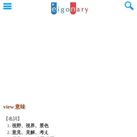
view 意味
【名詞】
1.
視野、視界、景色
2.
意見、見解、考え