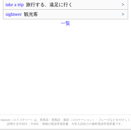
take a trip
旅行する、遠足に行く
>
sightseer
観光客
>
一覧
eigonary（エイゴナリー）は、英単語・英熟語・連語（コロケーション）・フレーズなどをやさしく
説明するTOEFL・TOEIC・英検の英語学習辞書・大学入試向けの無料英語学習辞書です。