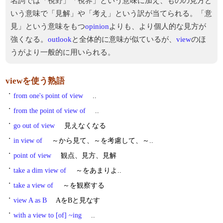
名詞では「視野」「視界」という意味に加え、ものの見方と
いう意味で「見解」や「考え」という訳が当てられる。「意
見」という意味をもつ
opinion
よりも、より個人的な見方が
強くなる。
outlook
と全体的に意味が似ているが、
view
のほ
うがより一般的に用いられる。
viewを使う熟語
・
from one's point of view
..
・
from the point of view of
..
・
go out of view
見えなくなる
・
in view of
～から見て、～を考慮して、～..
・
point of view
観点、見方、見解
・
take a dim view of
～をあまりよ..
・
take a view of
～を観察する
・
view A as B
AをBと見なす
・
with a view to [of] ~ing
..