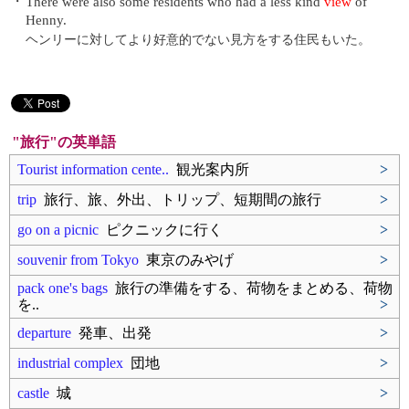
・
There were also some residents who had a less kind
view
of
Henny.
ヘンリーに対してより好意的でない見方をする住民もいた。
"旅行"の英単語
Tourist information cente..
観光案内所
>
trip
旅行、旅、外出、トリップ、短期間の旅行
>
go on a picnic
ピクニックに行く
>
souvenir from Tokyo
東京のみやげ
>
pack one's bags
旅行の準備をする、荷物をまとめる、荷物
を..
>
departure
発車、出発
>
industrial complex
団地
>
castle
城
>