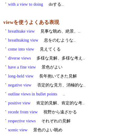
・
with a view to doing
doする..
viewを使うよくある表現
・
breathtake view
見事な眺め、絶景、..
・
breathtaking view
息をのむような..
・
come into view
見えてくる
・
diverse views
多様な見解、多様な考え..
・
have a fine view
景色がよい
・
long-held view
長年抱いてきた見解
・
negative view
否定的な見方、消極的な..
・
outline views in bullet points
..
・
positive view
肯定的見解、肯定的な考..
・
recede from view
視野から遠ざかる
・
respective views
それぞれの見解
・
scenic view
景色のよい眺め