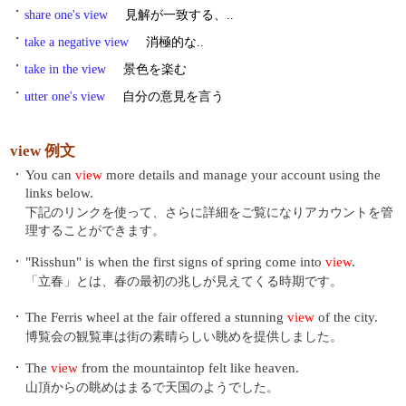
・
share one's view
見解が一致する、..
・
take a negative view
消極的な..
・
take in the view
景色を楽む
・
utter one's view
自分の意見を言う
view 例文
・
You can
view
more details and manage your account using the
links below.
下記のリンクを使って、さらに詳細をご覧になりアカウントを管
理することができます。
・
"Risshun" is when the first signs of spring come into
view
.
「立春」とは、春の最初の兆しが見えてくる時期です。
・
The Ferris wheel at the fair offered a stunning
view
of the city.
博覧会の観覧車は街の素晴らしい眺めを提供しました。
・
The
view
from the mountaintop felt like heaven.
山頂からの眺めはまるで天国のようでした。