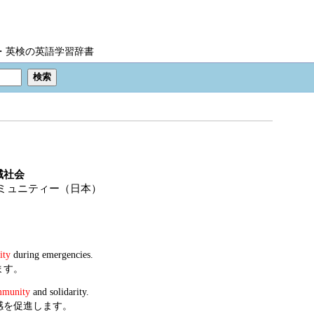
IC・英検の英語学習辞書
域社会
ミュニティー（日本）
ity
during emergencies.
ます。
mmunity
and solidarity.
感を促進します。