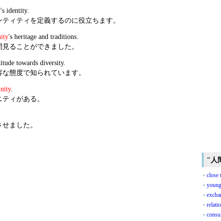
y
's identity.
ンティティを定義するのに役立ちます。
ity
's heritage and traditions.
間見ることができました。
titude towards diversity.
容な態度で知られています。
nity
.
ニティがある。
させました。
"人
close 
young
excha
relati
consul