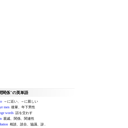
間関係"の英単語
to
～に近い、～に親しい
er men
後輩、年下男性
nge words
話を交わす
on
親戚、関係、関連性
tation
相談、談合、協議、診..