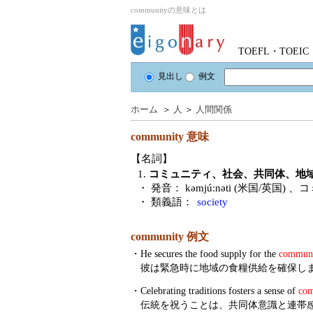
communityの意味とは
TOEFL・TOE
見出し
例文
ホーム
＞
人
＞
人間関係
community
意味
【名詞】
1.
コミュニティ、社会、共同体、地
・ 発音：
kəmjúːnəti (米国/英国)
、コ
・ 類義語：
society
community 例文
・
He secures the food supply for the
commun
彼は緊急時に地域の食糧供給を確保し
・
Celebrating traditions fosters a sense of
co
伝統を祝うことは、共同体意識と連帯