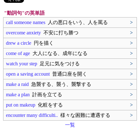
"動詞句"の英単語
call someone names
人の悪口をいう、人を罵る
>
overcome anxiety
不安に打ち勝つ
>
drew a circle
円を描く
>
come of age
大人になる、成年になる
>
watch your step
足元に気をつける
>
open a saving account
普通口座を開く
>
make a raid
急襲する、襲う、襲撃する
>
make a plan
計画を立てる
>
put on makeup
化粧をする
>
encounter many difficulti..
様々な困難に遭遇する
>
一覧