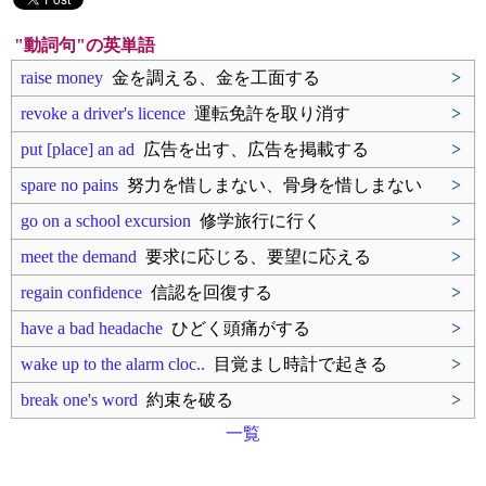
"動詞句"の英単語
raise money
金を調える、金を工面する
>
revoke a driver's licence
運転免許を取り消す
>
put [place] an ad
広告を出す、広告を掲載する
>
spare no pains
努力を惜しまない、骨身を惜しまない
>
go on a school excursion
修学旅行に行く
>
meet the demand
要求に応じる、要望に応える
>
regain confidence
信認を回復する
>
have a bad headache
ひどく頭痛がする
>
wake up to the alarm cloc..
目覚まし時計で起きる
>
break one's word
約束を破る
>
一覧