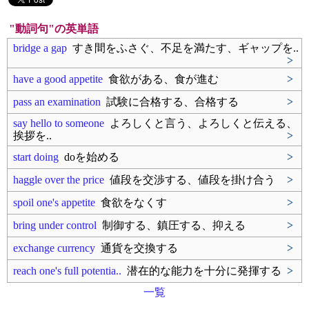
"動詞句"の英単語
bridge a gap
すき間をふさぐ、不足を満たす、ギャップを..
>
have a good appetite
食欲がある、食が進む
>
pass an examination
試験に合格する、合格する
>
say hello to someone
よろしくと言う、よろしくと伝える、
挨拶を..
>
start doing
doを始める
>
haggle over the price
値段を交渉する、値段を掛け合う
>
spoil one's appetite
食欲をなくす
>
bring under control
制御する、鎮圧する、抑える
>
exchange currency
通貨を交換する
>
reach one's full potentia..
潜在的な能力を十分に発揮する
>
一覧