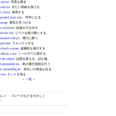
 picture
写真を撮る
 cold eye
冷たい視線を投げる
ff a horse
落馬する
spended from scho..
停学になる
courage
勇気を見つける
a conclusion
結論を引き出す
ze the risk
リスクを最小限にする..
oxicated with po..
権力に酔う
part-time
アルバイトする
 a bench warrant
逮捕状を発行する
without a visa
ノービザで入国する
 the subject
話題を変える、話が逸..
l automobile tra..
車の通行規制を行う
n outstanding de..
未払いの借金がある
a tent
テントを張る
＜ 一覧 ＞
ケーション）・フレーズなどをやさしく
す。