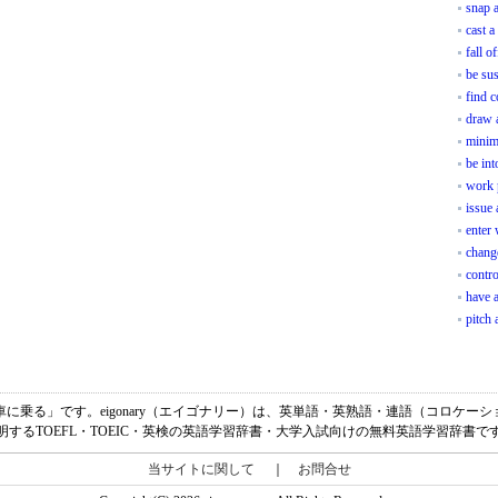
snap a
cast a
fall o
be su
find 
draw 
minimi
be int
work 
issue
enter 
change
contro
have a
pitch 
意味は、「自転車に乗る」です。eigonary（エイゴナリー）は、英単語・英熟語・連語（コロ
明するTOEFL・TOEIC・英検の英語学習辞書・大学入試向けの無料英語学習辞書で
当サイトに関して
｜
お問合せ