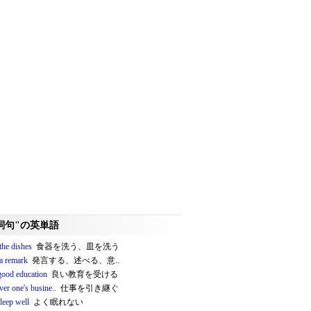
詞句"の英単語
the dishes
食器を洗う、皿を洗う
a remark
発言する、述べる、意..
 good education
良い教育を受ける
ver one's busine..
仕事を引き継ぐ
sleep well
よく眠れない