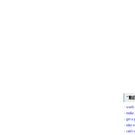
"動
wash 
make 
get a
take o
can't 