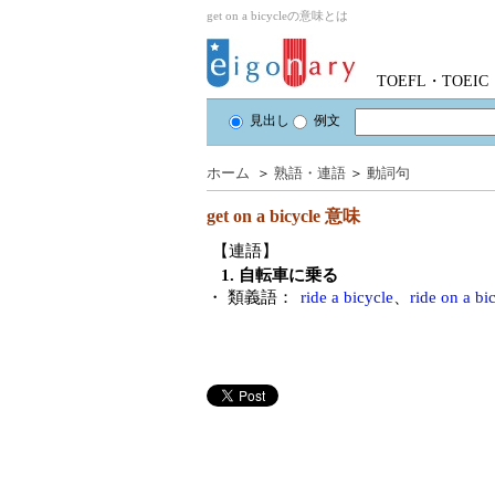
get on a bicycleの意味とは
TOEFL・TOE
見出し
例文
ホーム
＞
熟語・連語
＞
動詞句
get on a bicycle
意味
【連語】
1. 自転車に乗る
・ 類義語：
ride a bicycle
、
ride on a bi