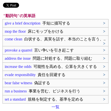
"動詞句"の英単語
give a brief description
手短に描写する
>
mop the floor
床にモップをかける
>
come clean
白状する、真実を話す、本当のことを言う、..
>
provoke a quarrel
言い争いを引き起こす
>
address the issue
問題に対処する、問題に取り組む
>
increase the odds
可能性を高める、公算を大きくする
>
evade responsibility
責任を回避する
>
bear false witness
偽証する
>
run a business
事業を営む、ビジネスを行う
>
set a standard
規格を制定する、基準を定める
>
一覧