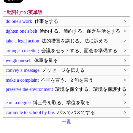
"動詞句"の英単語
do one's work
仕事をする
>
tighten one's belt
倹約する、節約する、耐乏生活をする
>
take a legal action
法的措置を講じる、法に訴える
>
arrange a meeting
会議をセットする、面会を準備する
>
weigh oneself
体重を量る
>
convey a message
メッセージを伝える
>
make a complaint
不平を言う、文句を言う
>
preserve the environment
環境を保全する、環境を保護する
>
earn a degree
博士号を取る、学位を取る
>
commute to school by bus
バスでバスでする
>
一覧