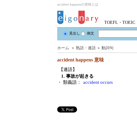
accident happensの意味とは
TOEFL・TOE
見出し
例文
ホーム
＞
熟語・連語
＞
動詞句
accident happens
意味
【連語】
1. 事故が起きる
・ 類義語：
accident occurs