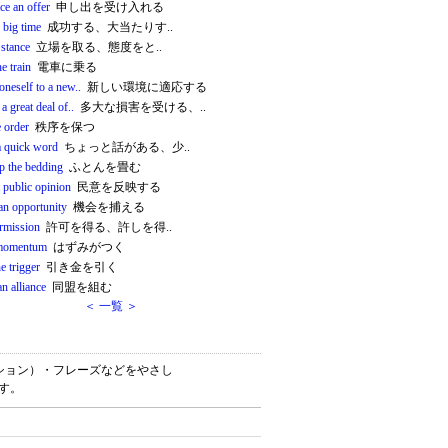
ce an offer
申し出を受け入れる
e big time
成功する、大当たりす..
 stance
立場を取る、態度をと..
he train
電車に乗る
oneself to a new..
新しい環境に適応する
 a great deal of..
多大な損害を受ける、..
 order
秩序を保つ
a quick word
ちょっと話がある、少..
up the bedding
ふとんを畳む
t public opinion
民意を反映する
an opportunity
機会を捕える
ermission
許可を得る、許しを得..
 momentum
はずみがつく
he trigger
引き金を引く
n alliance
同盟を組む
＜ 一覧 ＞
ロケーション）・フレーズなどをやさし
です。