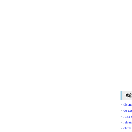
"動
discus
do exe
rinse
refra
climb 