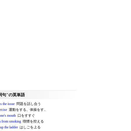
詞句"の英単語
s the issue
問題を話し合う
rcise
運動をする、体操をす..
 one's mouth
口をすすぐ
in from smoking
喫煙を控える
up the ladder
はしごを上る