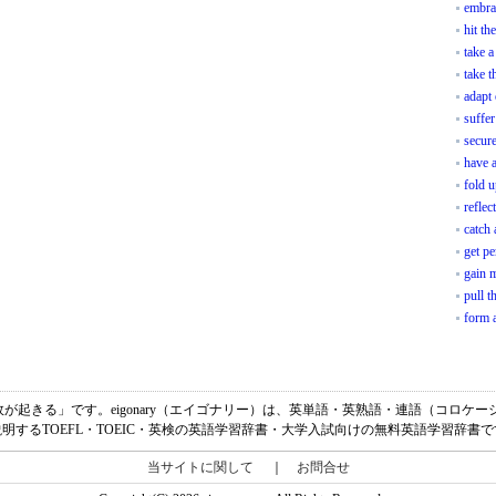
embra
hit th
take a
take t
adapt 
suffer
secure
have 
fold 
reflec
catch 
get p
gain
pull t
form a
意味は、「事故が起きる」です。eigonary（エイゴナリー）は、英単語・英熟語・連語（コ
明するTOEFL・TOEIC・英検の英語学習辞書・大学入試向けの無料英語学習辞書
当サイトに関して
｜
お問合せ