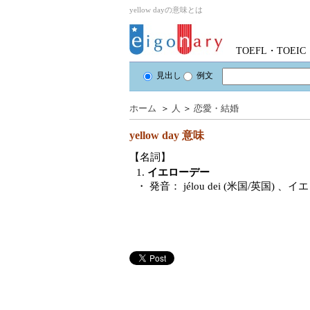
yellow dayの意味とは
TOEFL・TOE
見出し
例文
ホーム
＞
人
＞
恋愛・結婚
yellow day
意味
【名詞】
1.
イエローデー
・ 発音：
jélou dei (米国/英国)
、イエ