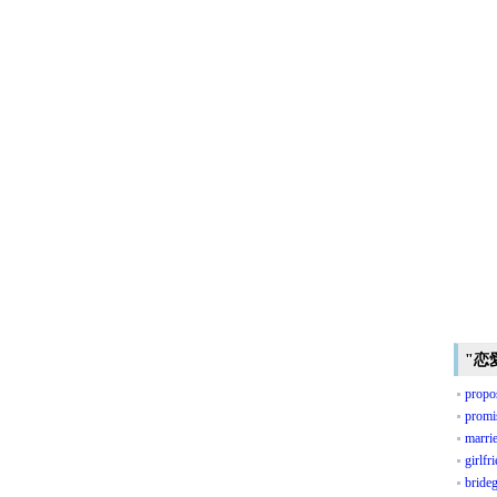
"恋
propo
promi
marri
girlfr
bride