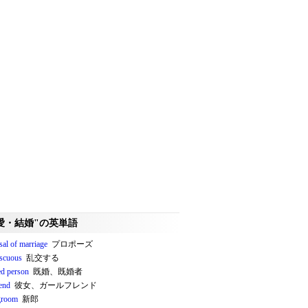
愛・結婚"の英単語
sal of marriage
プロポーズ
scuous
乱交する
ed person
既婚、既婚者
iend
彼女、ガールフレンド
groom
新郎