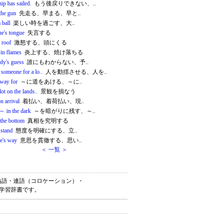
ip has sailed.
もう後戻りできない、..
the gun
先走る、早まる、早と..
 ball
楽しい時を過ごす、大..
ne's tongue
失言する
e roof
激怒する、頭にくる
 in flames
炎上する、焼け落ちる
dy's guess
誰にもわからない、予..
someone for a lo..
人を動揺させる、人を..
way for
～に道をあける、～に..
lot on the lands..
景観を損なう
n arrival
着払い、着荷払い、現..
 ～ in the dark
～を暗がりに残す、～..
 the bottom
真相を究明する
 stand
態度を明確にする、立..
ne's way
意思を貫徹する、思い..
＜ 一覧 ＞
語・英熟語・連語（コロケーション）・
語学習辞書です。