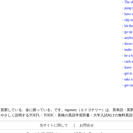
The sh
jump 
have a
slip o
hit th
go up
anybo
throw 
make 
be a b
cash o
leave
get to
take a
get o
ersの意味は、「貧窮している、金に困っている」です。eigonary（エイゴナリー）は、英単
やさしく説明するTOEFL・TOEIC・英検の英語学習辞書・大学入試向けの無料英
当サイトに関して
｜
お問合せ