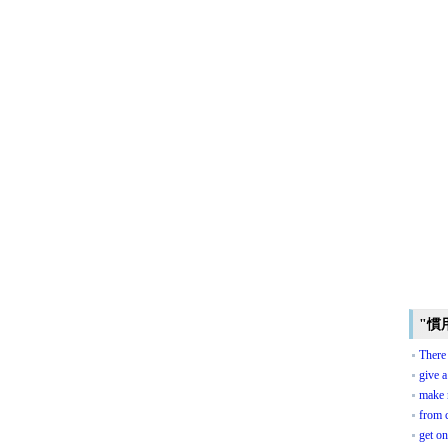
"慣
There 
give a
make 
from c
get on