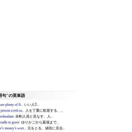
用句"の英単語
are plenty of fi..
いい人は̀..
 person a red‐ca..
人を丁重に歓迎する、..
redundant
余剰人員と見なす、人..
radle to grave
ゆりかごから墓場まで..
e’s money’s wort..
元をとる、値段に見合..