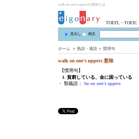
walk on one's uppersの意味とは
TOEFL・TOE
見出し
例文
ホーム
＞
熟語・連語
＞
慣用句
walk on one's uppers
意味
【慣用句】
1. 貧窮している、金に困っている
・ 類義語：
be on one's uppers