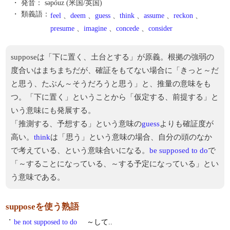
・ 発音：
səpóuz (米国/英国)
・ 類義語：
feel
、
deem
、
guess
、
think
、
assume
、
reckon
、
presume
、
imagine
、
concede
、
consider
supposeは「下に置く、土台とする」が原義。根拠の強弱の
度合いはまちまちだが、確証をもてない場合に「きっと～だ
と思う、たぶん～そうだろうと思う」と、推量の意味をも
つ。「下に置く」ということから「仮定する、前提する」と
いう意味にも発展する。
「推測する、予想する」という意味の
guess
よりも確証度が
高い。
think
は「思う」という意味の場合、自分の頭のなか
で考えている、という意味合いになる。
be supposed to do
で
「～することになっている、～する予定になっている」とい
う意味である。
supposeを使う熟語
・
be not supposed to do
～して..