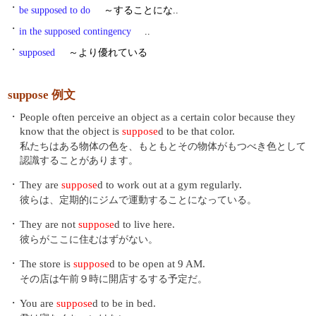
・
be supposed to do
～することにな..
・
in the supposed contingency
..
・
supposed
～より優れている
suppose 例文
・
People often perceive an object as a certain color because they
know that the object is
suppose
d to be that color.
私たちはある物体の色を、もともとその物体がもつべき色として
認識することがあります。
・
They are
suppose
d to work out at a gym regularly.
彼らは、定期的にジムで運動することになっている。
・
They are not
suppose
d to live here.
彼らがここに住むはずがない。
・
The store is
suppose
d to be open at 9 AM.
その店は午前９時に開店するする予定だ。
・
You are
suppose
d to be in bed.