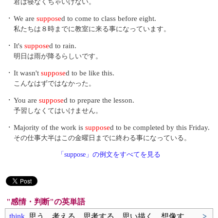
君は寝なくちゃいけない。
・
We are
suppose
d to come to class before eight.
私たちは８時までに教室に来る事になっています。
・
It's
suppose
d to rain.
明日は雨が降るらしいです。
・
It wasn't
suppose
d to be like this.
こんなはずではなかった。
・
You are
suppose
d to prepare the lesson.
予習しなくてはいけません。
・
Majority of the work is
suppose
d to be completed by this Friday.
その仕事大半はこの金曜日までに終わる事になっている。
「suppose」の例文をすべてを見る
"感情・判断"の英単語
think
思う、考える、思考する、思い描く、想像す..
>