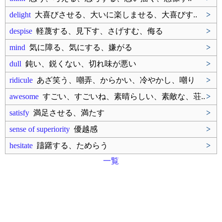
delight
大喜びさせる、大いに楽しませる、大喜びす..
>
despise
軽蔑する、見下す、さげすむ、侮る
>
mind
気に障る、気にする、嫌がる
>
dull
鈍い、鋭くない、切れ味が悪い
>
ridicule
あざ笑う、嘲弄、からかい、冷やかし、嘲り
>
awesome
すごい、すごいね、素晴らしい、素敵な、荘..
>
satisfy
満足させる、満たす
>
sense of superiority
優越感
>
hesitate
躊躇する、ためらう
>
一覧