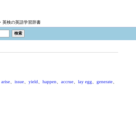
IC・英検の英語学習辞書
、
arise
、
issue
、
yield
、
happen
、
accrue
、
lay egg
、
generate
、