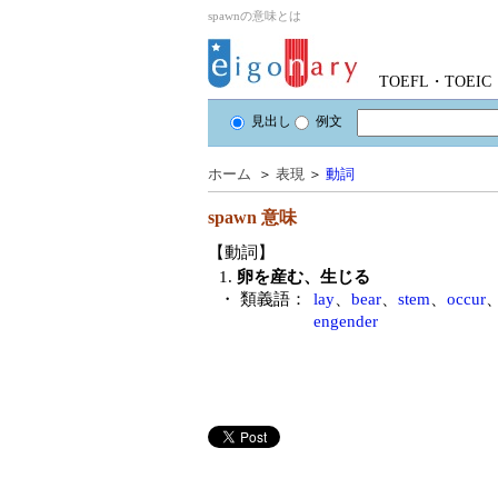
spawnの意味とは
TOEFL・TOE
見出し
例文
ホーム
＞
表現
＞
動詞
spawn
意味
【動詞】
1.
卵を産む、生じる
・ 類義語：
lay
、
bear
、
stem
、
occur
engender