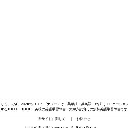
、生じる」です。eigonary（エイゴナリー）は、英単語・英熟語・連語（コロケーシ
明するTOEFL・TOEIC・英検の英語学習辞書・大学入試向けの無料英語学習辞書です
当サイトに関して
｜
お問合せ
Copyright(C) 2026 eigonary.com All Rights Reserved.