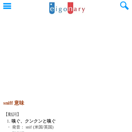
sniff 意味
【動詞】
1.
嗅ぐ、クンクンと嗅ぐ
・ 発音：
snif (米国/英国)