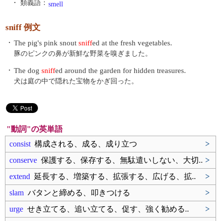
・ 類義語：
smell
sniff 例文
・
The pig's pink snout
sniff
ed at the fresh vegetables.
豚のピンクの鼻が新鮮な野菜を嗅ぎました。
・
The dog
sniff
ed around the garden for hidden treasures.
犬は庭の中で隠れた宝物をかぎ回った。
"動詞"の英単語
consist
構成される、成る、成り立つ
>
conserve
保護する、保存する、無駄遣いしない、大切..
>
extend
延長する、増築する、拡張する、広げる、拡..
>
slam
バタンと締める、叩きつける
>
urge
せき立てる、追い立てる、促す、強く勧める..
>