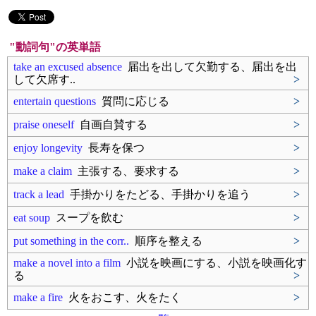
"動詞句"の英単語
take an excused absence
届出を出して欠勤する、届出を出
して欠席す..
>
entertain questions
質問に応じる
>
praise oneself
自画自賛する
>
enjoy longevity
長寿を保つ
>
make a claim
主張する、要求する
>
track a lead
手掛かりをたどる、手掛かりを追う
>
eat soup
スープを飲む
>
put something in the corr..
順序を整える
>
make a novel into a film
小説を映画にする、小説を映画化す
る
>
make a fire
火をおこす、火をたく
>