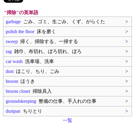
"掃除"の英単語
garbage
ごみ、ゴミ、生ごみ、くず、がらくた
>
polish the floor
床を磨く
>
sweep
掃く、掃除する、一掃する
>
rag
雑巾、布切れ、ぼろ切れ、ぼろ
>
car wash
洗車場、洗車
>
dust
ほこり、ちり、ごみ
>
broom
ほうき
>
broom closet
掃除具入
>
groundskeeping
整備の仕事、手入れの仕事
>
dustpan
ちりとり
>
一覧