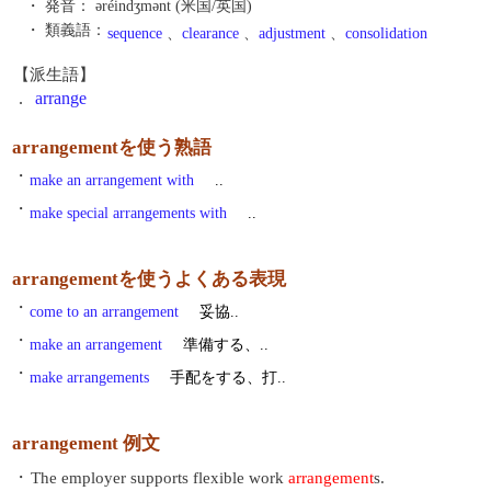
・ 発音：
əréindʒmənt (米国/英国)
・ 類義語：
sequence
、
clearance
、
adjustment
、
consolidation
【派生語】
.
arrange
arrangementを使う熟語
・
make an arrangement with
..
・
make special arrangements with
..
arrangementを使うよくある表現
・
come to an arrangement
妥協..
・
make an arrangement
準備する、..
・
make arrangements
手配をする、打..
arrangement 例文
・
The employer supports flexible work
arrangement
s.