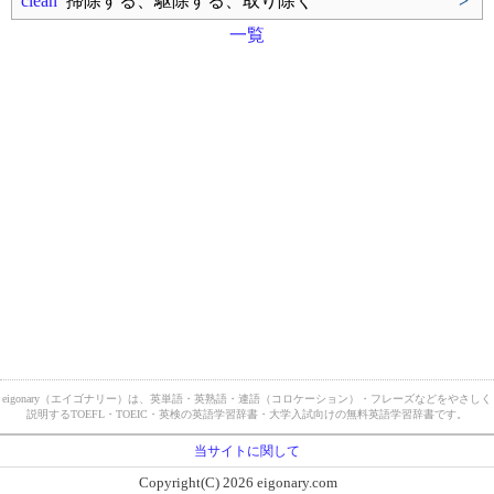
clean
掃除する、駆除する、取り除く
>
一覧
eigonary（エイゴナリー）は、英単語・英熟語・連語（コロケーション）・フレーズなどをやさしく
説明するTOEFL・TOEIC・英検の英語学習辞書・大学入試向けの無料英語学習辞書です。
当サイトに関して
Copyright(C) 2026 eigonary.com