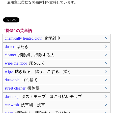
雇用主は柔軟な労働体制を支持しています。
"掃除"の英単語
chemically treated cloth
化学雑巾
>
duster
はたき
>
cleaner
掃除婦、掃除する人
>
wipe the floor
床をふく
>
wipe
拭き取る、拭う、こする、拭く
>
dust-hole
ゴミ捨て
>
street cleaner
掃除婦
>
dust mop
ダストモップ、ほこり払いモップ
>
car wash
洗車場、洗車
>