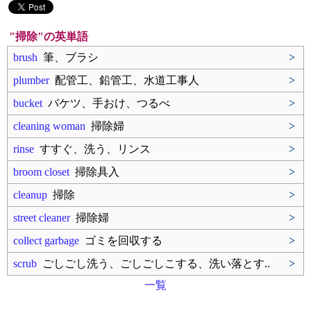
"掃除"の英単語
brush
筆、ブラシ
>
plumber
配管工、鉛管工、水道工事人
>
bucket
バケツ、手おけ、つるべ
>
cleaning woman
掃除婦
>
rinse
すすぐ、洗う、リンス
>
broom closet
掃除具入
>
cleanup
掃除
>
street cleaner
掃除婦
>
collect garbage
ゴミを回収する
>
scrub
ごしごし洗う、ごしごしこする、洗い落とす..
>
一覧